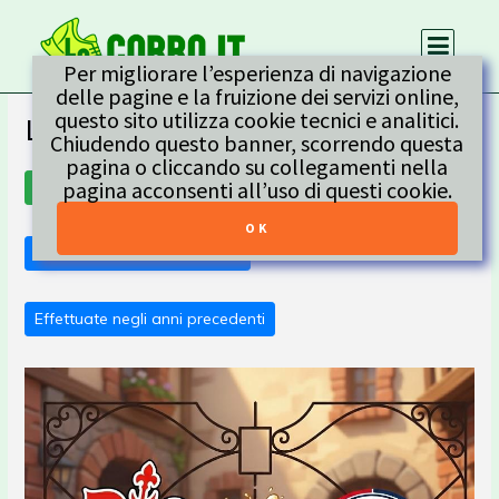
Per migliorare l’esperienza di navigazione
delle pagine e la fruizione dei servizi online,
questo sito utilizza cookie tecnici e analitici.
Le prossime attività
Chiudendo questo banner, scorrendo questa
pagina o cliccando su collegamenti nella
pagina acconsenti all’uso di questi cookie.
Da effettuare
Effettuate nell'anno in corso
Effettuate negli anni precedenti